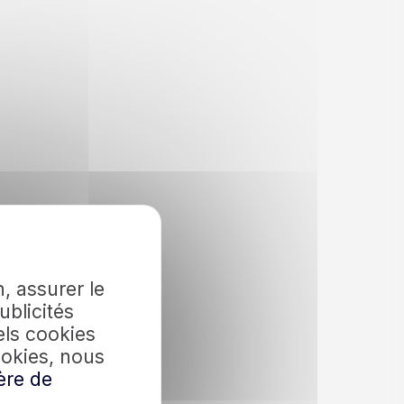
, assurer le
ublicités
els cookies
ookies, nous
ère de