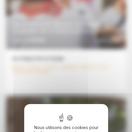
16 JOURS / 15 NUITS
De la vibrante Mexico aux eaux
turquoise de la Riviera Maya
2550€
DÉCOUVRIR
À partir de
Les étapes de ce voyage
Mexico - Puebla - Oaxaca - Valladolid - Merida - Uxmal -
Chichen Itza - Akumal
Nous utilisons des cookies pour