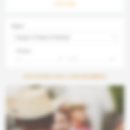
Lire la suite
Région
Voyage Le Chiapas et Palenque
Trier par :
Prix
Durée
DÉCOUVREZ NOS 3 PROGRAMMES