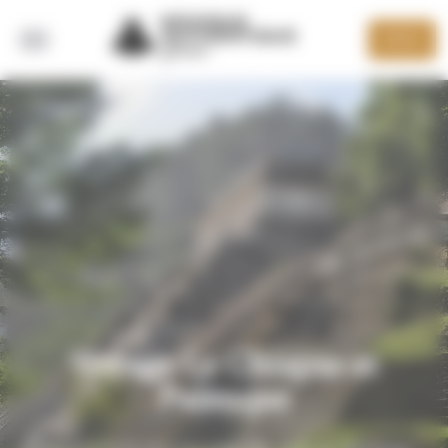
Panneau de gestion des cookies
DEVIS
RETOUR
Voyage Le Chiapas et
Palenque