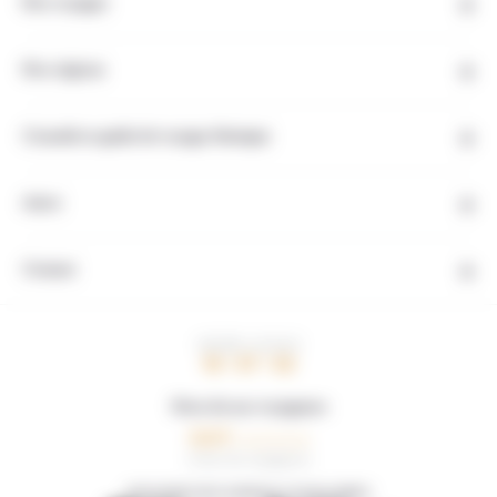
Nos voyages
Nos régions
Conseils et guide de voyage Mexique
Autre
Contact
HEURE LOCALE
10 : 57 : 53
Note de nos voyageurs
0,0/5
0 avis de voyageurs
DÉCOUVREZ NOS AGENCES LOCALES AMIES