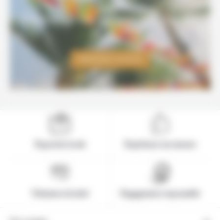
Un voyage sur-mesure au Mexique
?
DEMANDER UN DEVIS
Expertise locale
Expérience sur-mesure
Paiement sécurisé
Engagement responsable