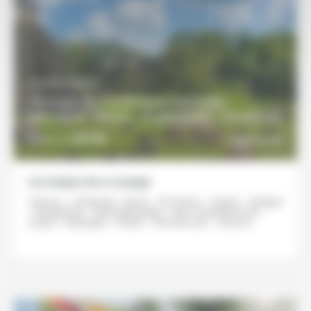
15 JOURS / 14 NUITS
Voyage en Amérique Centrale :
Mexique, Belize, Guatemala, Honduras
3978€
DÉCOUVRIR
À partir de
Les étapes de ce voyage
Cancun - Chetumal - Flores - Rio Dulce - Copan - Antigua
- Panajachel - Quetzaltenango - San Cristobal de las
Casas - Palenque - Uxmal - Chichén Itza - Cancun