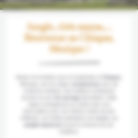
Découvrez le plus sauvage des états du Mexique !
Jungle, cités mayas,...
Bienvenue au Chiapas,
Mexique !
Située à la frontière avec le Guatemala, le
Chiapas
,
Mexique, est une région
somptueuse
avec de
nombreux temples, des traditions solidement
ancrées et une
vie sauvage
abondante. Cette
région montagneuse au climat rude vous
émerveillera avec ses fraîches forêts de pins
d’altitude, ses fertiles plantations de
cacao
, ses
jungles épaisses
et par la richesse de ses
traditions.