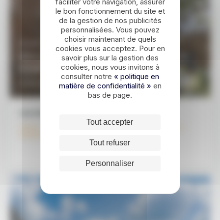
faciliter votre navigation, assurer
le bon fonctionnement du site et
de la gestion de nos publicités
personnalisées. Vous pouvez
choisir maintenant de quels
15 JOURS / 14 NUITS
cookies vous acceptez. Pour en
Mexique : Yucatan et Chiapas, de la
savoir plus sur la gestion des
jungle aux Caraïbes
cookies, nous vous invitons à
consulter notre
« politique en
1690€
DÉCOUVRIR
À partir de
matière de confidentialité »
en
bas de page.
Les étapes de ce voyage
Tout accepter
Cancun - Valladolid - Chichen Itza - Merida - Campeche -
Palenque - Calakmul - Bacalar - Playa del Carmen
Tout refuser
Personnaliser