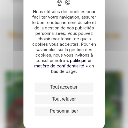
Nous utilisons des cookies pour
faciliter votre navigation, assurer
le bon fonctionnement du site et
de la gestion de nos publicités
personnalisées. Vous pouvez
Nos suggestions de voyages au
choisir maintenant de quels
cookies vous acceptez. Pour en
Mexique
savoir plus sur la gestion des
cookies, nous vous invitons à
consulter notre
« politique en
matière de confidentialité »
en
bas de page.
Tout accepter
Tout refuser
Personnaliser