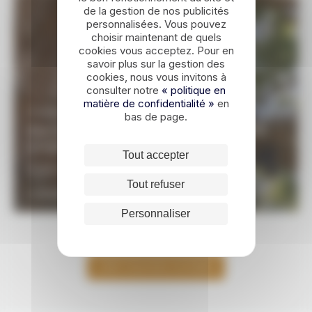
de la gestion de nos publicités
personnalisées. Vous pouvez
choisir maintenant de quels
cookies vous acceptez. Pour en
savoir plus sur la gestion des
cookies, nous vous invitons à
consulter notre
« politique en
matière de confidentialité »
en
15 JOURS / 14 NUITS
bas de page.
Mexique : Yucatan et Chiapas, de la
jungle aux Caraïbes
Tout accepter
1690€
À partir de
Tout refuser
DÉCOUVRIR
Personnaliser
VOIR TOUS NOS VOYAGES